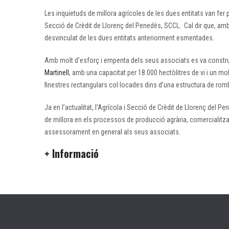
Les inquietuds de millora agrícoles de les dues entitats van fer 
Secció de Crèdit de Llorenç del Penedès, SCCL. Cal dir que, amb
desvinculat de les dues entitats anteriorment esmentades.
Amb molt d’esforç i empenta dels seus associats es va construir 
Martinell
, amb una capacitat per 18.000 hectòlitres de vi i un 
finestres rectangulars col·locades dins d’una estructura de rombe
Ja en l’actualitat, l’Agrícola i Secció de Crèdit de Llorenç del 
de millora en els processos de producció agrària, comercialitzaci
assessorament en general als seus associats.
+ Informació