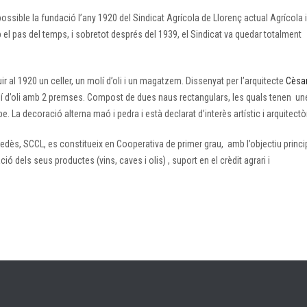
possible la fundació l’any 1920 del Sindicat Agrícola de Llorenç actual Agrícola i
 el pas del temps, i sobretot després del 1939, el Sindicat va quedar totalment
al 1920 un celler, un molí d’oli i un magatzem. Dissenyat per l’arquitecte
Cèsa
molí d’oli amb 2 premses. Compost de dues naus rectangulars, les quals tenen un
. La decoració alterna maó i pedra i està declarat d’interès artístic i arquitectò
Penedès, SCCL, es constitueix en Cooperativa de primer grau, amb l’objectiu princi
ó dels seus productes (vins, caves i olis) , suport en el crèdit agrari i