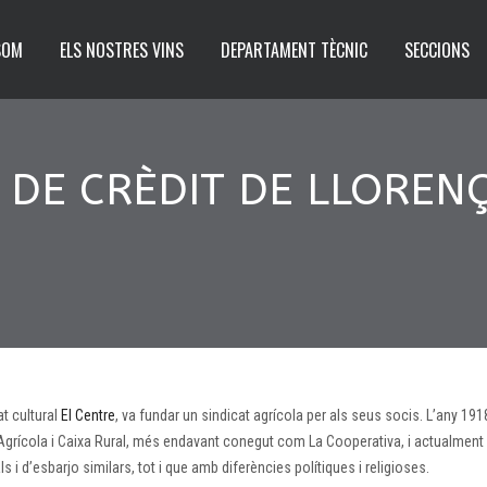
SOM
ELS NOSTRES VINS
DEPARTAMENT TÈCNIC
SECCIONS
Ó DE CRÈDIT DE LLOREN
at cultural
El Centre
, va fundar un sindicat agrícola per als seus socis. L’any 191
 Agrícola i Caixa Rural, més endavant conegut com La Cooperativa, i actualment
 i d’esbarjo similars, tot i que amb diferències polítiques i religioses.