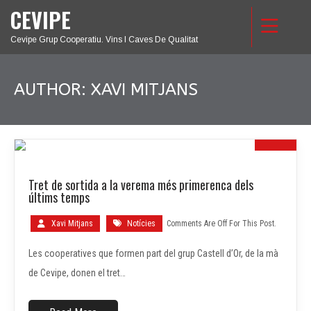
CEVIPE
Cevipe Grup Cooperatiu. Vins I Caves De Qualitat
AUTHOR:
XAVI MITJANS
30
Tret de sortida a la verema més primerenca dels
JUL.
últims temps
Xavi Mitjans
Notícies
Comments Are Off For This Post.
Les cooperatives que formen part del grup Castell d’Or, de la mà
de Cevipe, donen el tret…