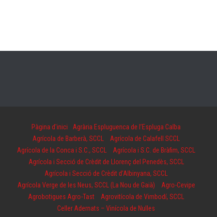
Pàgina d'inici
Agrària Espluguenca de l’Espluga Calba
Agrícola de Barberà, SCCL
Agrícola de Calafell SCCL
Agrícola de la Conca i S.C., SCCL
Agrícola i S.C. de Bràfim, SCCL
Agrícola i Secció de Crèdit de Llorenç del Penedès, SCCL
Agrícola i Secció de Crèdit d’Albinyana, SCCL
Agrícola Verge de les Neus, SCCL (La Nou de Gaià)
Agro-Cevipe
Agrobotigues Agro-Tast
Agrovitícola de Vimbodí, SCCL
Celler Adernats – Vinícola de Nulles