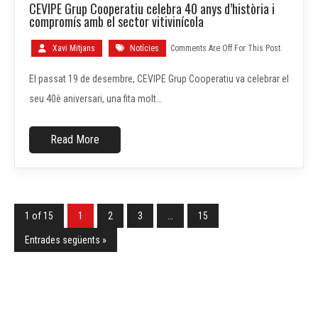
CEVIPE Grup Cooperatiu celebra 40 anys d’història i
GEN.
compromís amb el sector vitivinícola
Xavi Mitjans
Notícies
Comments Are Off For This Post.
El passat 19 de desembre, CEVIPE Grup Cooperatiu va celebrar el
seu 40è aniversari, una fita molt…
Read More
1 of 15
1
2
3
…
15
Entrades següents »