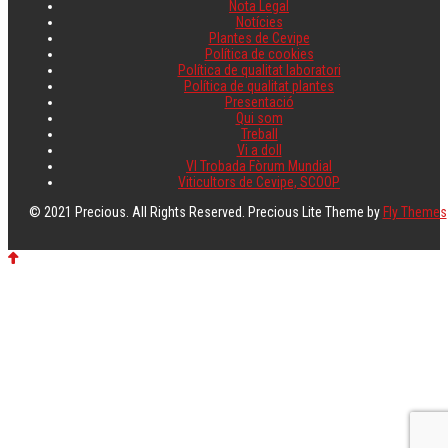
Nota Legal
Notícies
Plantes de Cevipe
Política de cookies
Política de qualitat laboratori
Política de qualitat plantes
Presentació
Qui som
Treball
Vi a doll
VI Trobada Fòrum Mundial
Viticultors de Cevipe, SCOOP
© 2021 Precious. All Rights Reserved. Precious Lite Theme by
Fly Themes