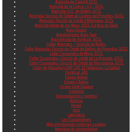
Agrícola de Calafell SCCL
Agrícola de la Conca i S.C., SCCL
Agrícola i S.C. de Bràfim, SCCL
Agrícola i Secció de Crèdit de Llorenç del Penedès, SCCL
Agrícola i Secció de Crèdit d’Albinyana, SCCL
Agrícola Verge de les Neus, SCCL (La Nou de Gaià)
Agro-Cevipe
Agrobotigues Agro-Tast
Agrovitícola de Vimbodí, SCCL
Celler Adernats – Vinícola de Nulles
Celler Agrícola i Secció de Crèdit de Bellvei del Penedès, SCCL
Celler Cooperatiu de Moja, SCCL
Celler Cooperatiu i Secció de crèdit de La Granada, SCCL
Celler Cooperatiu i Secció de Crèdit de Vila-rodona, SCCL
Celler de Viticultors SAT CAT 22 (Vilanova i La Geltrú)
Certificat JAS
Cevipe Bellvei
Cevipe L’Arboç
Cevipe Sant Sadurní
Contacte
Denominacions i territori
Història
Home
Inici
Laboratori
Les Cooperatives
Más información sobre las cookies
Memòria de sostenibilitat