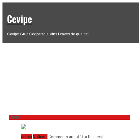
Cevipe
Cevipe Grup Cooperatiu. Vins i caves de qualitat
Cevipe Grup Cooperatiu obté la
certificació com a entitat adherida a
l’Acord sobre el Codi de Bones
Pràctiques Comercials al llarg de la
Cadena Alimentària a Catalunya
(CBPC)
10
des.
admin
Notícies
Comments are off for this post.