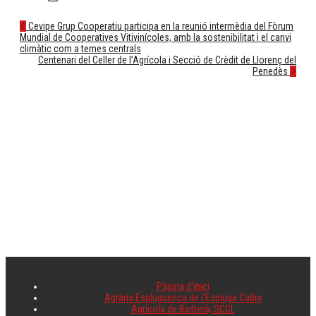
Post
Cevipe Grup Cooperatiu participa en la reunió intermèdia del Fòrum
Mundial de Cooperatives Vitivinícoles, amb la sostenibilitat i el canvi
navigation
climàtic com a temes centrals
Centenari del Celler de l’Agrícola i Secció de Crèdit de Llorenç del
Penedès
Pàgina d'inici
Agrària Espluguenca de l’Espluga Calba
Agrícola de Barberà, SCCL