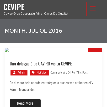
CEVIPE
Cevipe Grup Cooperatiu. Vins I Caves De Qualitat
MONTH:
JULIOL 2016
20
Una delegació de CAVIRO visita CEVIPE
JUL.
Admin
Notícies
Comments Are Off For This Post.
En el marc dels acords estratègics a que es van arribar en el V
Fòrum Mundial de…
Read More