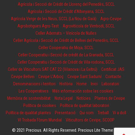
Agrícola i Secció de Crèdit de Llorenç del Penedès, SCCL
Agrícola i Secció de Crèdit d’Albinyana, SCCL
Agrícola Verge de les Neus, SCCL (La Nou de Gaià)
Agro-Cevipe
Agrobotigues Agro-Tast
Agrovitícola de Vimbodí, SCCL
Celler Adernats – Vinícola de Nulles
Celler Agrícola i Secció de Crèdit de Bellvei del Penedès, SCCL
Celler Cooperatiu de Moja, SCCL
Celler Cooperatiu i Secció de crèdit de La Granada, SCCL
Celler Cooperatiu i Secció de Crèdit de Vila-rodona, SCCL
Celler de Viticultors SAT CAT 22 (Vilanova i La Geltrú)
Certificat JAS
Cevipe Bellvei
Cevipe L’Arboç
Cevipe Sant Sadurní
Contacte
Denominacions i territori
Història
Home
Inici
Laboratori
Les Cooperatives
Más información sobre las cookies
Memòria de sostenibilitat
Nota Legal
Notícies
Plantes de Cevipe
Política de cookies
Política de qualitat laboratori
Política de qualitat plantes
Presentació
Qui som
Treball
Vi a doll
VI Trobada Fòrum Mundial
Viticultors de Cevipe, SCOOP
© 2021 Precious. All Rights Reserved. Precious Lite Theme by
Fly