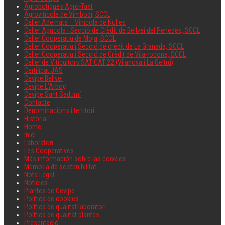
Agrobotigues Agro-Tast
Agrovitícola de Vimbodí, SCCL
Celler Adernats – Vinícola de Nulles
Celler Agrícola i Secció de Crèdit de Bellvei del Penedès, SCCL
Celler Cooperatiu de Moja, SCCL
Celler Cooperatiu i Secció de crèdit de La Granada, SCCL
Celler Cooperatiu i Secció de Crèdit de Vila-rodona, SCCL
Celler de Viticultors SAT CAT 22 (Vilanova i La Geltrú)
Certificat JAS
Cevipe Bellvei
Cevipe L’Arboç
Cevipe Sant Sadurní
Contacte
Denominacions i territori
Història
Home
Inici
Laboratori
Les Cooperatives
Más información sobre las cookies
Memòria de sostenibilitat
Nota Legal
Notícies
Plantes de Cevipe
Política de cookies
Política de qualitat laboratori
Política de qualitat plantes
Presentació