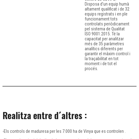
Disposa d’un equip humà
altament qualificat i de 32
equips registrats i en ple
funcionament tots
controlats periòdicament
pel sistema de Qualitat
ISO 9001:2015. Té la
capacitat per analitzar
més de 35 paràmetres
analítics diferents per
garantir el màxim control i
la traçabilitat en tot
moment i de tot el
procés.
Realitza entre d´altres :
-Els controls de maduresa per les 7.000 ha de Vinya que es controlen .