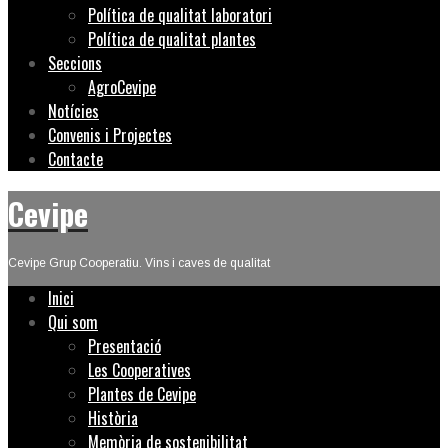
Política de qualitat laboratori
Política de qualitat plantes
Seccions
AgroCevipe
Notícies
Convenis i Projectes
Contacte
Cevipe
Cevipe Grup Cooperatiu. Vins i caves de qualitat
Inici
Qui som
Presentació
Les Cooperatives
Plantes de Cevipe
Història
Memòria de sostenibilitat