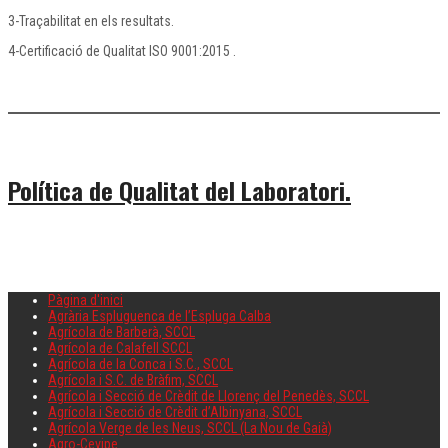
3-Traçabilitat en els resultats.
4-Certificació de Qualitat ISO 9001:2015 .
Política de Qualitat del Laboratori.
Pàgina d'inici
Agrària Espluguenca de l’Espluga Calba
Agrícola de Barberà, SCCL
Agrícola de Calafell SCCL
Agrícola de la Conca i S.C., SCCL
Agrícola i S.C. de Bràfim, SCCL
Agrícola i Secció de Crèdit de Llorenç del Penedès, SCCL
Agrícola i Secció de Crèdit d’Albinyana, SCCL
Agrícola Verge de les Neus, SCCL (La Nou de Gaià)
Agro-Cevipe