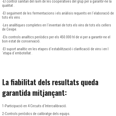
-El control sanitari del raïm de les cooperatives del grup per a garantir-ne la
qualitat .
-El seguiment de les fermentacions i els anàlisis requerits en l´elaboració de
tots els vins .
-Les analítiques completes en l´inventari de tots els vins de tots els cellers
de Cevipe.
-Els controls analítics periòdics per els 450.000 hl de vi per a garantir-ne el
bon estat de conservació.
-El suport analític en les etapes d´estabilització i clarificació de vins i en l
´etapa d´embotellat .
La fiabilitat dels resultats queda
garantida mitjançant:
1-Participació en 4 Circuits d´Intercalibració.
2-Controls periòdics de calibratge dels equips.