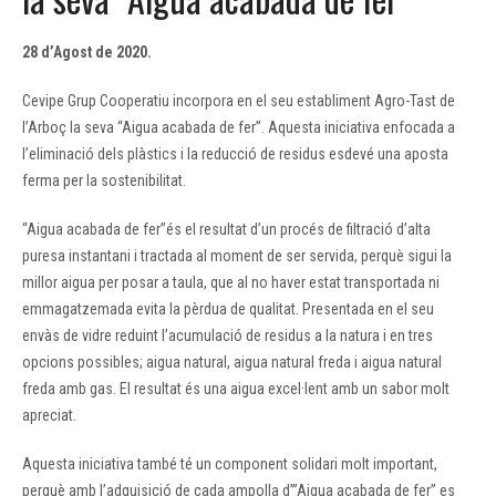
28 d’Agost de 2020
.
Cevipe Grup Cooperatiu incorpora en el seu establiment Agro-Tast de
l’Arboç la seva “Aigua acabada de fer”. Aquesta iniciativa enfocada a
l’eliminació dels plàstics i la reducció de residus esdevé una aposta
ferma per la sostenibilitat.
“Aigua acabada de fer”és el resultat d’un procés de filtració d’alta
puresa instantani i tractada al moment de ser servida, perquè sigui la
millor aigua per posar a taula, que al no haver estat transportada ni
emmagatzemada evita la pèrdua de qualitat. Presentada en el seu
envàs de vidre reduint l’acumulació de residus a la natura i en tres
opcions possibles; aigua natural, aigua natural freda i aigua natural
freda amb gas. El resultat és una aigua excel·lent amb un sabor molt
apreciat.
Aquesta iniciativa també té un component solidari molt important,
perquè amb l’adquisició de cada ampolla d’”Aigua acabada de fer” es