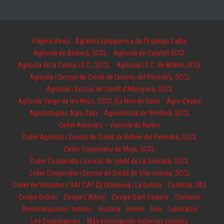
Pàgina d'inici
Agrària Espluguenca de l’Espluga Calba
Agrícola de Barberà, SCCL
Agrícola de Calafell SCCL
Agrícola de la Conca i S.C., SCCL
Agrícola i S.C. de Bràfim, SCCL
Agrícola i Secció de Crèdit de Llorenç del Penedès, SCCL
Agrícola i Secció de Crèdit d’Albinyana, SCCL
Agrícola Verge de les Neus, SCCL (La Nou de Gaià)
Agro-Cevipe
Agrobotigues Agro-Tast
Agrovitícola de Vimbodí, SCCL
Celler Adernats – Vinícola de Nulles
Celler Agrícola i Secció de Crèdit de Bellvei del Penedès, SCCL
Celler Cooperatiu de Moja, SCCL
Celler Cooperatiu i Secció de crèdit de La Granada, SCCL
Celler Cooperatiu i Secció de Crèdit de Vila-rodona, SCCL
Celler de Viticultors SAT CAT 22 (Vilanova i La Geltrú)
Certificat JAS
Cevipe Bellvei
Cevipe L’Arboç
Cevipe Sant Sadurní
Contacte
Denominacions i territori
Història
Home
Inici
Laboratori
Les Cooperatives
Más información sobre las cookies