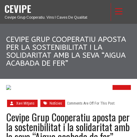
CEVIPE
Cevipe Grup Cooperatiu. Vins I Caves De Qualitat
CEVIPE GRUP COOPERATIU APOSTA
PER LA SOSTENIBILITAT I LA
SOLIDARITAT AMB LA SEVA “AIGUA
ACABADA DE FER”
28
AG.
Xavi Mitjans
Notícies
Comments Are Off For This Post.
Cevipe Grup Cooperatiu aposta per
la sostenibilitat i la solidaritat amb
la seva “Aigua acabada de fer”