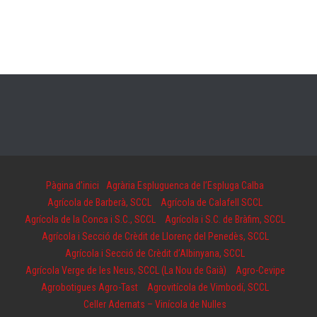
Pàgina d'inici
Agrària Espluguenca de l’Espluga Calba
Agrícola de Barberà, SCCL
Agrícola de Calafell SCCL
Agrícola de la Conca i S.C., SCCL
Agrícola i S.C. de Bràfim, SCCL
Agrícola i Secció de Crèdit de Llorenç del Penedès, SCCL
Agrícola i Secció de Crèdit d’Albinyana, SCCL
Agrícola Verge de les Neus, SCCL (La Nou de Gaià)
Agro-Cevipe
Agrobotigues Agro-Tast
Agrovitícola de Vimbodí, SCCL
Celler Adernats – Vinícola de Nulles