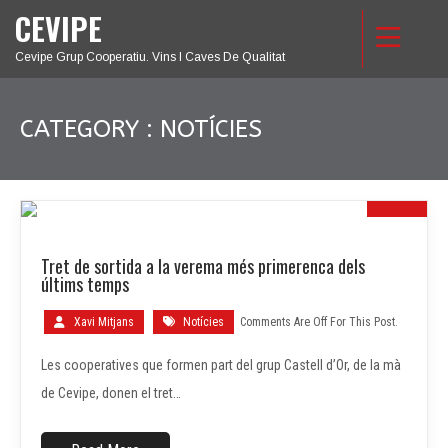
CEVIPE
Cevipe Grup Cooperatiu. Vins I Caves De Qualitat
CATEGORY : NOTÍCIES
30
Tret de sortida a la verema més primerenca dels
JUL.
últims temps
Xavi Mitjans
Notícies
Comments Are Off For This Post.
Les cooperatives que formen part del grup Castell d’Or, de la mà
de Cevipe, donen el tret…