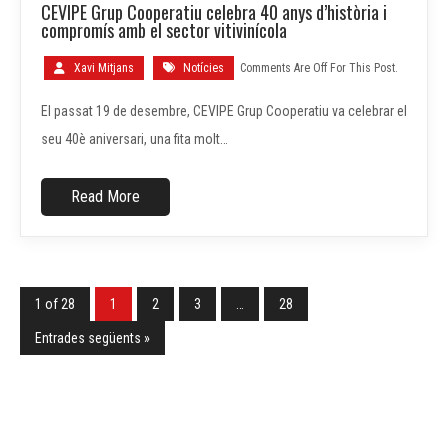
CEVIPE Grup Cooperatiu celebra 40 anys d’història i
GEN.
compromís amb el sector vitivinícola
Xavi Mitjans
Notícies
Comments Are Off For This Post.
El passat 19 de desembre, CEVIPE Grup Cooperatiu va celebrar el
seu 40è aniversari, una fita molt…
Read More
1 of 28
1
2
3
…
28
Entrades següents »