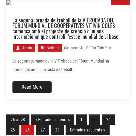
16
La segona jornada de treball de la V TROBADA DEL
MAIG
FÒRUM MUNDIAL DE COOPERATIVES VITIVINÍCOLES
comença amb el projecte de creació d’un ens
internacional que controli l’estoc mundial de vi base.
Admin
Notícies
Comments Are Off For This Post.
La segona jornada de la V Trobada del Fòrum Mundial ha
començat amb una taula de treball…
Read More
26 of 28
« Entrades anteriors
1
…
24
25
26
27
28
Entrades següents »