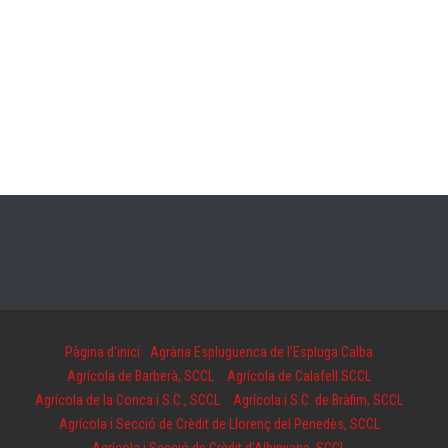
Pàgina d'inici
Agrària Espluguenca de l’Espluga Calba
Agrícola de Barberà, SCCL
Agrícola de Calafell SCCL
Agrícola de la Conca i S.C., SCCL
Agrícola i S.C. de Bràfim, SCCL
Agrícola i Secció de Crèdit de Llorenç del Penedès, SCCL