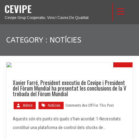
CEVIPE
Cevipe Grup Cooperatiu. Vins I Caves De Qualitat
CATEGORY : NOTÍCIES
18
Xavier Farré, President executiu de Cevipe i President
MAIG
del Fòrum Mundial ha presentat les conclusions de la V
trobada del Fòrum Mundial
Admin
Notícies
Comments Are Off For This Post.
Aquests són els punts els quals s’han acordat: 1-Necessitats
constituir una plataforma de control dels stocks de…