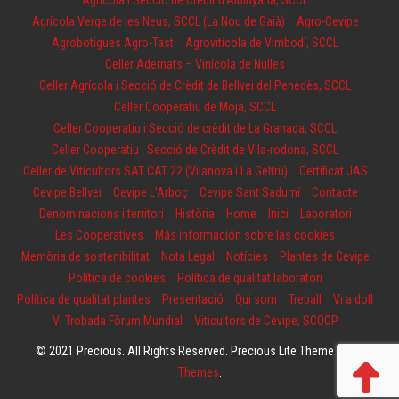
Agrícola i Secció de Crèdit d’Albinyana, SCCL
Agrícola Verge de les Neus, SCCL (La Nou de Gaià)
Agro-Cevipe
Agrobotigues Agro-Tast
Agrovitícola de Vimbodí, SCCL
Celler Adernats – Vinícola de Nulles
Celler Agrícola i Secció de Crèdit de Bellvei del Penedès, SCCL
Celler Cooperatiu de Moja, SCCL
Celler Cooperatiu i Secció de crèdit de La Granada, SCCL
Celler Cooperatiu i Secció de Crèdit de Vila-rodona, SCCL
Celler de Viticultors SAT CAT 22 (Vilanova i La Geltrú)
Certificat JAS
Cevipe Bellvei
Cevipe L’Arboç
Cevipe Sant Sadurní
Contacte
Denominacions i territori
Història
Home
Inici
Laboratori
Les Cooperatives
Más información sobre las cookies
Memòria de sostenibilitat
Nota Legal
Notícies
Plantes de Cevipe
Política de cookies
Política de qualitat laboratori
Política de qualitat plantes
Presentació
Qui som
Treball
Vi a doll
VI Trobada Fòrum Mundial
Viticultors de Cevipe, SCOOP
© 2021 Precious. All Rights Reserved. Precious Lite Theme by
Fly
Themes
.