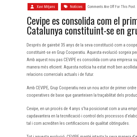
Xavi Mitjans
Notícies
Comments Are Off For This Post.
Cevipe es consolida com el prime
Catalunya constituint-se en gr
Després de gairebé 35 anys de la seva constitució com a coope
constituint-se en Grup Cooperatiu. Aquesta evolució sorgeix pe
Amb aquest nou pas CEVIPE es consolida com una empresa sufic
manera més eficient. Aquesta notícia ha estat molt ben acollida
relacions comercials actuals i de futur.
Amb CEVIPE, Grup Cooperatiu neix un nou actor de primer ordre 
cooperatives de base que garanteixen la traçabilitat dels product
Cevipe, en un procés de 4 anys s’ha posicionat com a una empr
capdavantera en la tecnificació i control dels processos d’elabo
tal i com acrediten les certificacions de qualitat obtingudes.
Tot i aquesta evolució, CEVIPE manté intacta la seva manera d’en