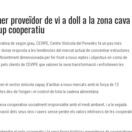
JUL
r proveïdor de vi a doll a la zona cava 
up cooperatiu
rativa de segon grau, CEVIPE, Centre Vinícola del Penedès fa un pas més
r donar resposta a les tendències del mercat actual de concentrar estructures.
ientment dimensionada per fer front a nous reptes i objectius en comú de
 pels clients de CEVIPE que valoren la seva transformació i enforteixen les
en el sector vinícola capaç d’arribar a nous mercats amb la força de 13
es des de l’origen i el control de tota la cadena alimentària.
esa cooperativa socialment responsable amb el medi ambient, i a la vegada
ració dels seus vins i caves sense perdre els valors intrínsecs de les cooperat
tendre el món cooperatiu i la seva llarga història i experiència de cooperative