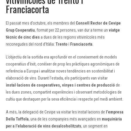
Franciacorta
El passat mes d’octubre, els membres del
Consell Rector de Cevipe
Grup Cooperatiu
, format per 22 persones, van dur a terme un
viatge
tècnic de cinc dies
a dues de les regions vitivinícoles més
reconegudes del nord d’Itàlia:
Trento
i
Franciacorta
.
L’objectiu de la sortida era aprofundir en el coneixement de models
cooperatius d’èxit, conèixer de prop les pràctiques agronòmiques de
referència a Europa i analitzar noves tendències en sostenibilitat i
elaboració de vins. Durant l’estada, els participants van visitar
instal·lacions de cooperatives, vinyes i centres de producció
de
les dues zones, compartint experiències i observant metodologies de
cultiu que destaquen per la seva eficiència i respecte pel medi ambient.
A més, la delegació de Cevipe va visitar les instal·lacions de
l’empresa
Della Toffola
, una de les companyies més avançades en
maquinària
per a l’elaboració de vins desalcoholitzats
, un segment en