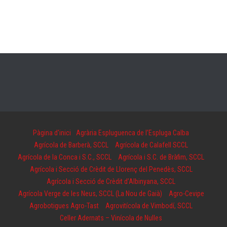
Pàgina d'inici
Agrària Espluguenca de l’Espluga Calba
Agrícola de Barberà, SCCL
Agrícola de Calafell SCCL
Agrícola de la Conca i S.C., SCCL
Agrícola i S.C. de Bràfim, SCCL
Agrícola i Secció de Crèdit de Llorenç del Penedès, SCCL
Agrícola i Secció de Crèdit d’Albinyana, SCCL
Agrícola Verge de les Neus, SCCL (La Nou de Gaià)
Agro-Cevipe
Agrobotigues Agro-Tast
Agrovitícola de Vimbodí, SCCL
Celler Adernats – Vinícola de Nulles