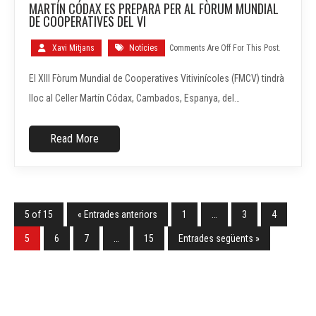
MARTÍN CÓDAX ES PREPARA PER AL FÒRUM MUNDIAL
ABR.
DE COOPERATIVES DEL VI
Xavi Mitjans
Notícies
Comments Are Off For This Post.
El XIII Fòrum Mundial de Cooperatives Vitivinícoles (FMCV) tindrà
lloc al Celler Martín Códax, Cambados, Espanya, del…
Read More
5 of 15
« Entrades anteriors
1
…
3
4
5
6
7
…
15
Entrades següents »