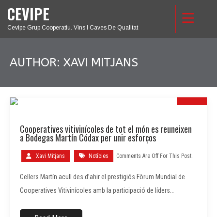
CEVIPE
Cevipe Grup Cooperatiu. Vins I Caves De Qualitat
AUTHOR:
XAVI MITJANS
24
Cooperatives vitivinícoles de tot el món es reuneixen
MAIG
a Bodegas Martín Códax per unir esforços
Xavi Mitjans
Notícies
Comments Are Off For This Post.
Cellers Martín acull des d’ahir el prestigiós Fòrum Mundial de
Cooperatives Vitivinícoles amb la participació de líders…