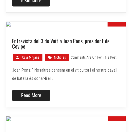
Read More
10
Entrevista del 3 de Vuit a Joan Pons, president de
MAIG
Cevipe
Xavi Mitjans
Notícies
Comments Are Off For This Post.
Joan Pons: ” Nosaltres pensem en el viticultor i el nostre cavall
de batalla és donar-li el…
Read More
26