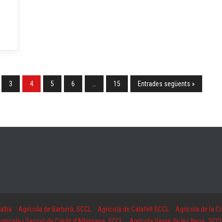
3
4
5
6
…
15
Entrades següents »
Calba
Agrícola de Barberà, SCCL
Agrícola de Calafell SCCL
Agrícola de la C
grícola i Secció de Crèdit d’Albinyana, SCCL
Agrícola Verge de les Neus, SCCL