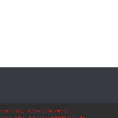
onca i S.C., SCCL
Agrícola i S.C. de Bràfim, SCCL
 (La Nou de Gaià)
Agro-Cevipe
Agrobotigues Agro-Tast