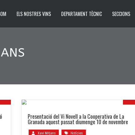
SOM
ELS NOSTRES VINS
DEPARTAMENT TÈCNIC
SECCIONS
JANS
18
1
ió
Presentació del Vi Novell a la Cooperativa de La
OV.
NOV
Granada aquest passat diumenge 10 de novembre
Xavi Mitjans
Notícies