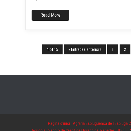
Read More
4 of 15
« Entrades anteriors
1
2
Pàgina d'inici
Agrària Espluguenca de l’Espluga 
Agrícola i Secció de Crèdit de Llorenç del Penedès, SCCL
A