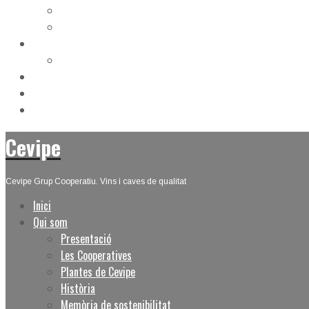
Política de qualitat laboratori
Política de qualitat plantes
Seccions
AgroCevipe
Notícies
Convenis i Projectes
Contacte
Cevipe
Cevipe Grup Cooperatiu. Vins i caves de qualitat
Inici
Qui som
Presentació
Les Cooperatives
Plantes de Cevipe
Història
Memòria de sostenibilitat