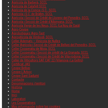
Agrícola de Barberà, SCCL
Agrícola de Calafell SCCL
Agrícola de la Conca i S.C., SCCL
Agrícola i S.C. de Bràfim, SCCL
Agrícola i Secció de Crèdit de Llorenç del Penedès, SCCL
Agrícola i Secció de Crèdit d’Albinyana, SCCL
Agrícola Verge de les Neus, SCCL (La Nou de Gaià)
Agro-Cevipe
Agrobotigues Agro-Tast
Agrovitícola de Vimbodí, SCCL
Celler Adernats – Vinícola de Nulles
Celler Agrícola i Secció de Crèdit de Bellvei del Penedès, SCCL
Celler Cooperatiu de Moja, SCCL
Celler Cooperatiu i Secció de crèdit de La Granada, SCCL
Celler Cooperatiu i Secció de Crèdit de Vila-rodona, SCCL
Celler de Viticultors SAT CAT 22 (Vilanova i La Geltrú)
Certificat JAS
Cevipe Bellvei
Cevipe L’Arboç
Cevipe Sant Sadurní
Contacte
Denominacions i territori
Història
Home
Inici
Laboratori
Les Cooperatives
Más información sobre las cookies