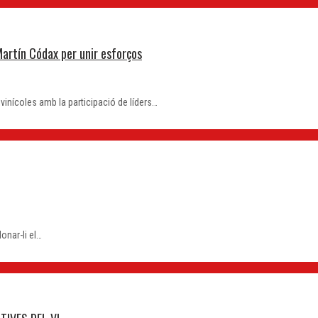
Martín Códax per unir esforços
ivinícoles amb la participació de líders…
onar-li el…