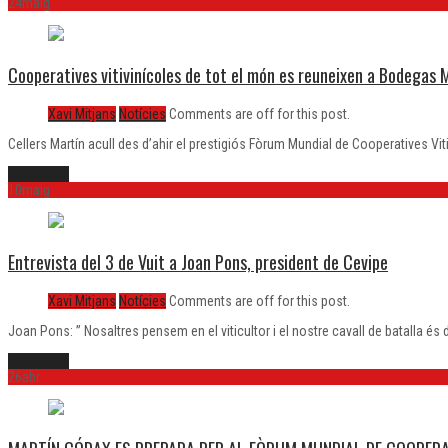
24
maig
Cooperatives vitivinícoles de tot el món es reuneixen a Bodegas 
Xavi Mitjans
Notícies
Comments are off for this post.
Cellers Martín acull des d’ahir el prestigiós Fòrum Mundial de Cooperatives Vit
Read More
10
maig
Entrevista del 3 de Vuit a Joan Pons, president de Cevipe
Xavi Mitjans
Notícies
Comments are off for this post.
Joan Pons: ” Nosaltres pensem en el viticultor i el nostre cavall de batalla és d
Read More
26
abr.