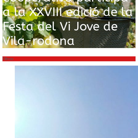
a la XXVIII edició de la
Festa del Vi Jove de
Vila-rodona
18
nov.