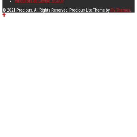
Viticultors de Cevipe, SCOOP
© 2021 Precious. All Rights Reserved. Precious Lite Theme by
Fly Themes
.