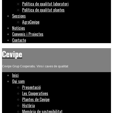
Política de qualitat laboratori
Política de qualitat plantes
Seccions
AgroCevipe
Notícies
Convenis i Projectes
Contacte
Cevipe
Cevipe Grup Cooperatiu. Vins i caves de qualitat
Inici
Qui som
Presentació
Les Cooperatives
Plantes de Cevipe
Història
Memòria de sostenibilitat