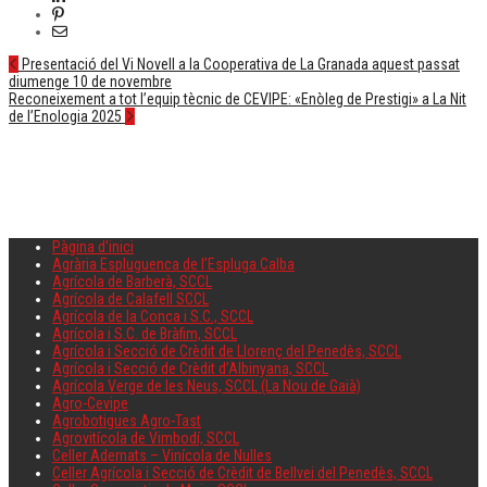
Post
Presentació del Vi Novell a la Cooperativa de La Granada aquest passat
diumenge 10 de novembre
navigation
Reconeixement a tot l’equip tècnic de CEVIPE: «Enòleg de Prestigi» a La Nit
de l’Enologia 2025
Pàgina d'inici
Agrària Espluguenca de l’Espluga Calba
Agrícola de Barberà, SCCL
Agrícola de Calafell SCCL
Agrícola de la Conca i S.C., SCCL
Agrícola i S.C. de Bràfim, SCCL
Agrícola i Secció de Crèdit de Llorenç del Penedès, SCCL
Agrícola i Secció de Crèdit d’Albinyana, SCCL
Agrícola Verge de les Neus, SCCL (La Nou de Gaià)
Agro-Cevipe
Agrobotigues Agro-Tast
Agrovitícola de Vimbodí, SCCL
Celler Adernats – Vinícola de Nulles
Celler Agrícola i Secció de Crèdit de Bellvei del Penedès, SCCL