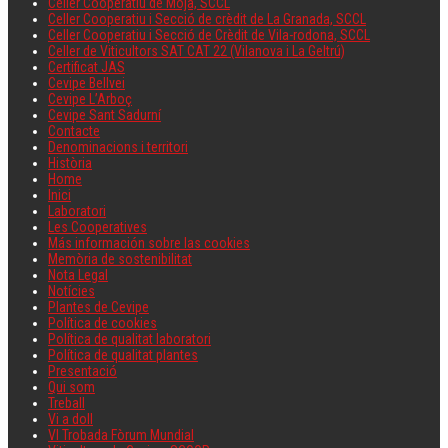
Celler Cooperatiu de Moja, SCCL
Celler Cooperatiu i Secció de crèdit de La Granada, SCCL
Celler Cooperatiu i Secció de Crèdit de Vila-rodona, SCCL
Celler de Viticultors SAT CAT 22 (Vilanova i La Geltrú)
Certificat JAS
Cevipe Bellvei
Cevipe L’Arboç
Cevipe Sant Sadurní
Contacte
Denominacions i territori
Història
Home
Inici
Laboratori
Les Cooperatives
Más información sobre las cookies
Memòria de sostenibilitat
Nota Legal
Notícies
Plantes de Cevipe
Política de cookies
Política de qualitat laboratori
Política de qualitat plantes
Presentació
Qui som
Treball
Vi a doll
VI Trobada Fòrum Mundial