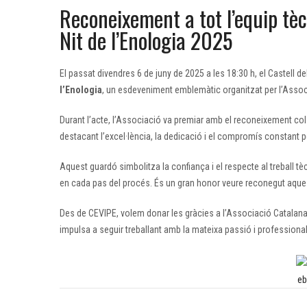
Reconeixement a tot l’equip tèc
Nit de l’Enologia 2025
El passat divendres 6 de juny de 2025 a les 18:30 h, el Castell de
l’Enologia
, un esdeveniment emblemàtic organitzat per l’Asso
Durant l’acte, l’Associació va premiar amb el reconeixement col·
destacant l’excel·lència, la dedicació i el compromís constant per 
Aquest guardó simbolitza la confiança i el respecte al treball tècn
en cada pas del procés. És un gran honor veure reconegut aques
Des de CEVIPE, volem donar les gràcies a l’Associació Catalana
impulsa a seguir treballant amb la mateixa passió i professionali