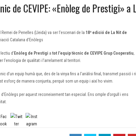
nic de CEVIPE: «Enòleg de Prestigi» a 
l Remei de Penelles (Lleida) va ser l’escenari de la
18ª edició de La Nit de
ciació Catalana d’Enòlegs
lectiu d’
Enòleg de Prestigi
a
tot l’equip tècnic de CEVIPE Grup Cooperatiu
,
l’enologia de qualitat i l’arrelament al territori.
ic d’un equip humà que, des de la vinya fins a l’anàlisi final, transmet passió i r
t esforç de manera conjunta, perquè som un equip i així ho vivim.
 d’Enòlegs per aquest reconeixement tan especial. Ens omple d’orgull i ens
tat.