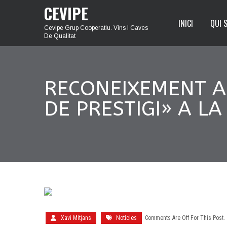
CEVIPE
INICI
QUI 
Cevipe Grup Cooperatiu. Vins I Caves
De Qualitat
RECONEIXEMENT A 
DE PRESTIGI» A LA
Xavi Mitjans
Notícies
Comments Are Off For This Post.