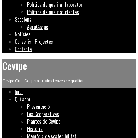
Política de qualitat laboratori
Política de qualitat plantes
Seccions
AgroCevipe
Notícies
Convenis i Projectes
Contacte
Cevipe
Cevipe Grup Cooperatiu. Vins i caves de qualitat
Inici
Qui som
Presentació
Les Cooperatives
Plantes de Cevipe
Història
Memòria de sostenibilitat