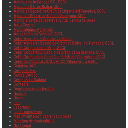
Agrícola de la Conca i S.C., SCCL
Agrícola i S.C. de Bràfim, SCCL
Agrícola i Secció de Crèdit de Llorenç del Penedès, SCCL
Agrícola i Secció de Crèdit d’Albinyana, SCCL
Agrícola Verge de les Neus, SCCL (La Nou de Gaià)
Agro-Cevipe
Agrobotigues Agro-Tast
Agrovitícola de Vimbodí, SCCL
Celler Adernats – Vinícola de Nulles
Celler Agrícola i Secció de Crèdit de Bellvei del Penedès, SCCL
Celler Cooperatiu de Moja, SCCL
Celler Cooperatiu i Secció de crèdit de La Granada, SCCL
Celler Cooperatiu i Secció de Crèdit de Vila-rodona, SCCL
Celler de Viticultors SAT CAT 22 (Vilanova i La Geltrú)
Certificat JAS
Cevipe Bellvei
Cevipe L’Arboç
Cevipe Sant Sadurní
Contacte
Denominacions i territori
Història
Home
Inici
Laboratori
Les Cooperatives
Más información sobre las cookies
Memòria de sostenibilitat
Nota Legal