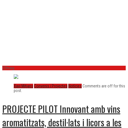
aromatitzats,
destil·lats i licors a les
cooperatives
vitivinícoles
27
maig
Xavi Mitjans
Convenis i Projectes
Notícies
Comments are off for this
post.
PROJECTE PILOT Innovant amb vins
aromatitzats, destil·lats i licors a les