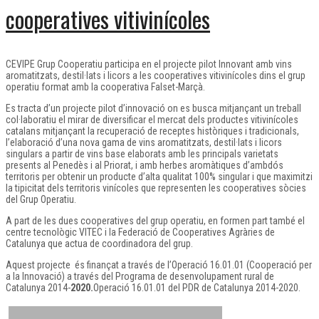
cooperatives vitivinícoles
CEVIPE Grup Cooperatiu participa en el projecte pilot Innovant amb vins
aromatitzats, destil·lats i licors a les cooperatives vitivinícoles dins el grup
operatiu format amb la cooperativa Falset-Marçà.
Es tracta d’un projecte pilot d’innovació on es busca mitjançant un treball
col·laboratiu el mirar de diversificar el mercat dels productes vitivinícoles
catalans mitjançant la recuperació de receptes històriques i tradicionals,
l’elaboració d’una nova gama de vins aromatitzats, destil·lats i licors
singulars a partir de vins base elaborats amb les principals varietats
presents al Penedès i al Priorat, i amb herbes aromàtiques d’ambdós
territoris per obtenir un producte d’alta qualitat 100% singular i que maximitzi
la tipicitat dels territoris vinícoles que representen les cooperatives sòcies
del Grup Operatiu.
A part de les dues cooperatives del grup operatiu, en formen part també el
centre tecnològic VITEC i la Federació de Cooperatives Agràries de
Catalunya que actua de coordinadora del grup.
Aquest projecte és finançat a través de l’Operació 16.01.01 (Cooperació per
a la Innovació) a través del Programa de desenvolupament rural de
Catalunya 2014-
2020.
Operació 16.01.01 del PDR de Catalunya 2014-2020.