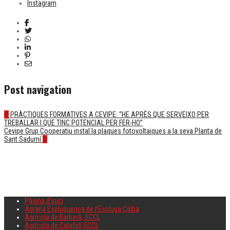
Post navigation
PRÀCTIQUES FORMATIVES A CEVIPE: “HE APRÈS QUE SERVEIXO PER
TREBALLAR I QUE TINC POTENCIAL PER FER-HO”
Cevipe Grup Cooperatiu instal.la plaques fotovoltaiques a la seva Planta de
Sant Sadurní
Pàgina d'inici
Agrària Espluguenca de l’Espluga Calba
Agrícola de Barberà, SCCL
Agrícola de Calafell SCCL