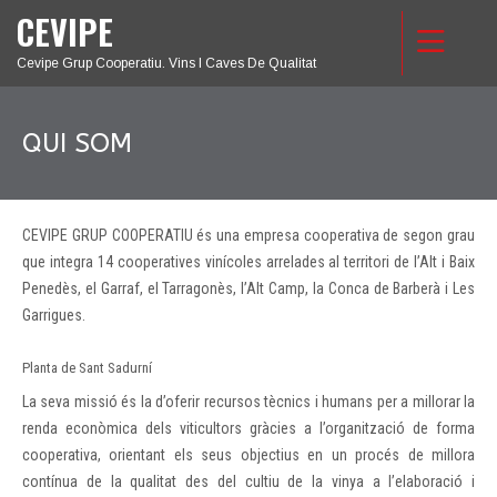
CEVIPE
Cevipe Grup Cooperatiu. Vins I Caves De Qualitat
QUI SOM
CEVIPE GRUP COOPERATIU és una empresa cooperativa de segon grau
que integra 14 cooperatives vinícoles arrelades al territori de l’Alt i Baix
Penedès, el Garraf, el Tarragonès, l’Alt Camp, la Conca de Barberà i Les
Garrigues.
Planta de Sant Sadurní
La seva missió és la d’oferir recursos tècnics i humans per a millorar la
renda econòmica dels viticultors gràcies a l’organització de forma
cooperativa, orientant els seus objectius en un procés de millora
contínua de la qualitat des del cultiu de la vinya a l’elaboració i