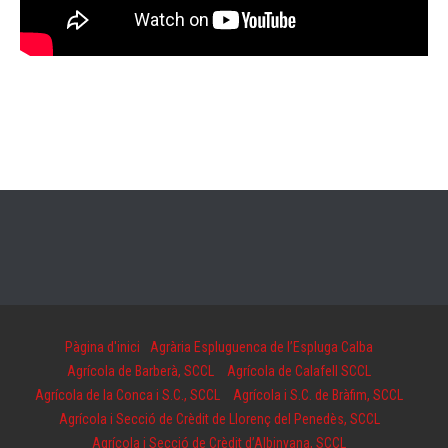
Pàgina d'inici
Agrària Espluguenca de l’Espluga Calba
Agrícola de Barberà, SCCL
Agrícola de Calafell SCCL
Agrícola de la Conca i S.C., SCCL
Agrícola i S.C. de Bràfim, SCCL
Agrícola i Secció de Crèdit de Llorenç del Penedès, SCCL
Agrícola i Secció de Crèdit d’Albinyana, SCCL