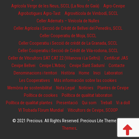
Agrícola Verge de les Neus, SCCL (La Nou de Gaià)
Agro-Cevipe
Agrobotigues Agro-Tast
Agrovitícola de Vimbodí, SCCL
Celler Adernats – Vinícola de Nulles
Celler Agrícola i Secció de Crèdit de Bellvei del Penedès, SCCL
Celler Cooperatiu de Moja, SCCL
Celler Cooperatiu i Secció de crèdit de La Granada, SCCL
Celler Cooperatiu i Secció de Crèdit de Vila-rodona, SCCL
Celler de Viticultors SAT CAT 22 (Vilanova i La Geltrú)
Certificat JAS
Cevipe Bellvei
Cevipe L’Arboç
Cevipe Sant Sadurní
Contacte
Denominacions i territori
Història
Home
Inici
Laboratori
Les Cooperatives
Más información sobre las cookies
Memòria de sostenibilitat
Nota Legal
Notícies
Plantes de Cevipe
Política de cookies
Política de qualitat laboratori
Política de qualitat plantes
Presentació
Qui som
Treball
Vi a doll
VI Trobada Fòrum Mundial
Viticultors de Cevipe, SCOOP
© 2021 Precious. All Rights Reserved. Precious Lite Theme by
Fly
Themes
.