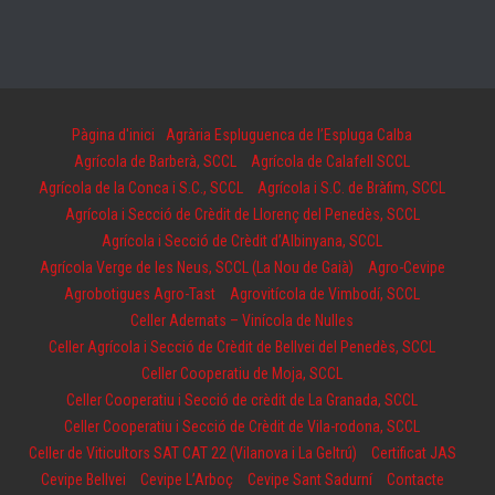
Pàgina d'inici
Agrària Espluguenca de l’Espluga Calba
Agrícola de Barberà, SCCL
Agrícola de Calafell SCCL
Agrícola de la Conca i S.C., SCCL
Agrícola i S.C. de Bràfim, SCCL
Agrícola i Secció de Crèdit de Llorenç del Penedès, SCCL
Agrícola i Secció de Crèdit d’Albinyana, SCCL
Agrícola Verge de les Neus, SCCL (La Nou de Gaià)
Agro-Cevipe
Agrobotigues Agro-Tast
Agrovitícola de Vimbodí, SCCL
Celler Adernats – Vinícola de Nulles
Celler Agrícola i Secció de Crèdit de Bellvei del Penedès, SCCL
Celler Cooperatiu de Moja, SCCL
Celler Cooperatiu i Secció de crèdit de La Granada, SCCL
Celler Cooperatiu i Secció de Crèdit de Vila-rodona, SCCL
Celler de Viticultors SAT CAT 22 (Vilanova i La Geltrú)
Certificat JAS
Cevipe Bellvei
Cevipe L’Arboç
Cevipe Sant Sadurní
Contacte