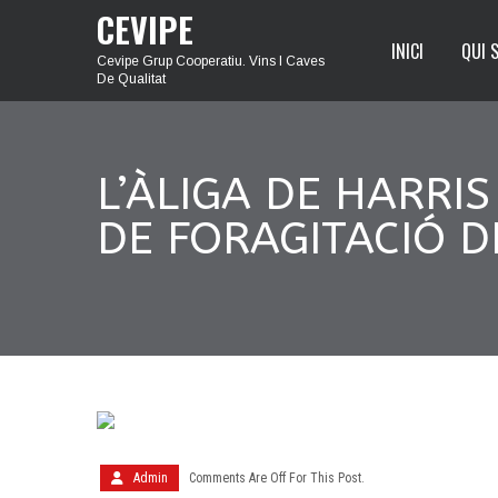
CEVIPE
INICI
QUI 
Cevipe Grup Cooperatiu. Vins I Caves
De Qualitat
L’ÀLIGA DE HARRI
DE FORAGITACIÓ 
Admin
Comments Are Off For This Post.