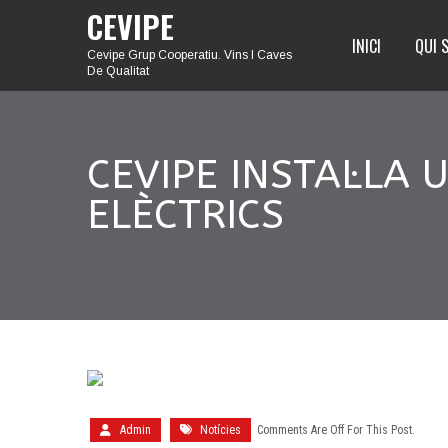
CEVIPE
INICI
QUI 
Cevipe Grup Cooperatiu. Vins I Caves
De Qualitat
CEVIPE INSTAL·LA
ELÈCTRICS
Admin
Notícies
Comments Are Off For This Post.