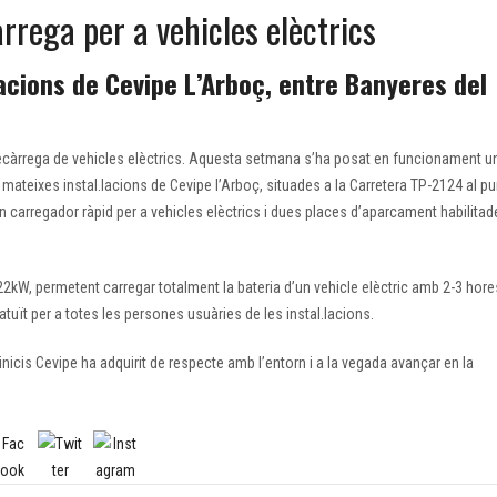
àrrega per a vehicles elèctrics
lacions de Cevipe L’Arboç, entre Banyeres del
 recàrrega de vehicles elèctrics. Aquesta setmana s’ha posat en funcionament u
es mateixes instal.lacions de Cevipe l’Arboç, situades a la Carretera TP-2124 al pu
n carregador ràpid per a vehicles elèctrics i dues places d’aparcament habilitad
22kW, permetent carregar totalment la bateria d’un vehicle elèctric amb 2-3 hore
atuït per a totes les persones usuàries de les instal.lacions.
nicis Cevipe ha adquirit de respecte amb l’entorn i a la vegada avançar en la