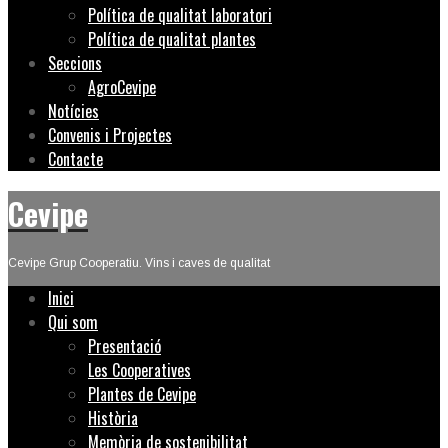
Política de qualitat laboratori
Política de qualitat plantes
Seccions
AgroCevipe
Notícies
Convenis i Projectes
Contacte
Cevipe
Cevipe Grup Cooperatiu. Vins i caves de qualitat
Inici
Qui som
Presentació
Les Cooperatives
Plantes de Cevipe
Història
Memòria de sostenibilitat