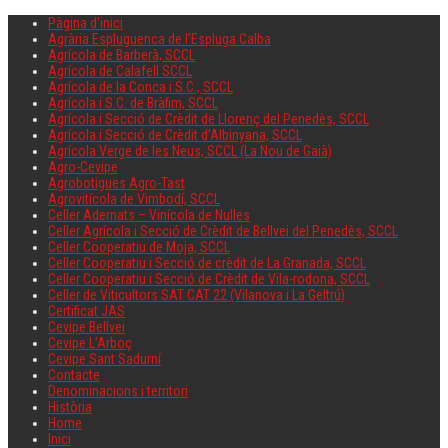
Pàgina d'inici
Agrària Espluguenca de l’Espluga Calba
Agrícola de Barberà, SCCL
Agrícola de Calafell SCCL
Agrícola de la Conca i S.C., SCCL
Agrícola i S.C. de Bràfim, SCCL
Agrícola i Secció de Crèdit de Llorenç del Penedès, SCCL
Agrícola i Secció de Crèdit d’Albinyana, SCCL
Agrícola Verge de les Neus, SCCL (La Nou de Gaià)
Agro-Cevipe
Agrobotigues Agro-Tast
Agrovitícola de Vimbodí, SCCL
Celler Adernats – Vinícola de Nulles
Celler Agrícola i Secció de Crèdit de Bellvei del Penedès, SCCL
Celler Cooperatiu de Moja, SCCL
Celler Cooperatiu i Secció de crèdit de La Granada, SCCL
Celler Cooperatiu i Secció de Crèdit de Vila-rodona, SCCL
Celler de Viticultors SAT CAT 22 (Vilanova i La Geltrú)
Certificat JAS
Cevipe Bellvei
Cevipe L’Arboç
Cevipe Sant Sadurní
Contacte
Denominacions i territori
Història
Home
Inici