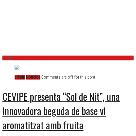
innovadora beguda de
base vi aromatitzat
amb fruita
20
nov.
admin
Notícies
Comments are off for this post.
CEVIPE presenta “Sol de Nit”, una
innovadora beguda de base vi
aromatitzat amb fruita