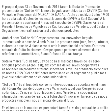
El proper dijous 23 de Novembre de 2017 farem la Roda de Premsa de
presentació de “Sol de Nit”, la nova beguda aromatitzada de CEVIPE (Centre
Vinícola el Penedès) i del MUSCAT DE NADAL. L’acte es realitzarà a les 19:00
hores a la sala d’actes de les instal.lacions de CEVIPE a Sant Sadurní. A la
presentació hi assistiran el President Executiu de CEVIPE, Xavier Farré i el
President Executiu de Vignobles de Cap-Leucate i de Vinadeis, Joel Castany.
Seguidament es realitzarà un tast dels nous productes.
Amb el nom “Sol de Nit” Cevipe presenta una innovadora beguda
aromatitzada a base de vi amb fruita. Un producte nou, jove, fresc, i afruitat,
elaborat a base de vi blanc o rosat amb la combinació perfecta d’aromes
naturals de fruita. Inicialment Cevipe aposta per treure al mercat dues
referències d’aromatitzats, Blanc-Préssec i Rosat-Aranja.
Sota la marca “Sol de Nit”, Cevipe posa al mercat a través de les agro-
botigues pròpies, (Agro-Tast), així com les de les seves cooperatives
associades un producte diferent i innovador. Amb una graduació alcohòlica
de només 7.5% “Sol de Nit” cerca introduir-se en el segment de públic més
jove que habitualment no és consumidor de vi.
“Sol de Nit” és el fruit dels convenis inter-cooperatius acordats en el marc
del Fòrum Mundial de Cooperatives Vitivinícoles, del qual Cevipe és soci
cofundador. Cevipe amb col·laboració amb Vinadeis, la cooperativa
vitivinícola més gran de França, té l’objectiu d’innovar en la recerca de nous
productes vinícoles i nous mercats de cara al futur.
En el decurs de la mateixa es presentará també el vi dolç natural de la collita