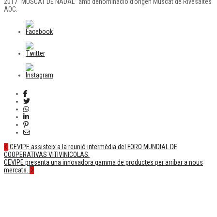
2017 “MUSCAT DE NADAL” amb denominació d’origen Muscat de Rivesaltes
AOC.
Post
CEVIPE assisteix a la reunió intermèdia del FORO MUNDIAL DE
COOPERATIVAS VITIVINICOLAS.
navigation
CEVIPE presenta una innovadora gamma de productes per arribar a nous
mercats.