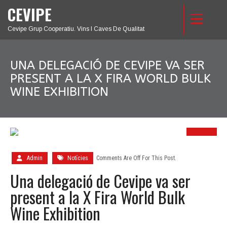
CEVIPE
Cevipe Grup Cooperatiu. Vins I Caves De Qualitat
UNA DELEGACIÓ DE CEVIPE VA SER
PRESENT A LA X FIRA WORLD BULK
WINE EXHIBITION
18
DES.
Admin
Notícies
Comments Are Off For This Post.
Una delegació de Cevipe va ser
present a la X Fira World Bulk
Wine Exhibition