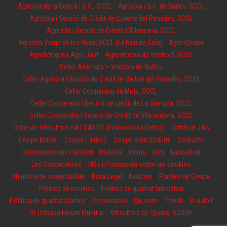
Agrícola de la Conca i S.C., SCCL
Agrícola i S.C. de Bràfim, SCCL
Agrícola i Secció de Crèdit de Llorenç del Penedès, SCCL
Agrícola i Secció de Crèdit d’Albinyana, SCCL
Agrícola Verge de les Neus, SCCL (La Nou de Gaià)
Agro-Cevipe
Agrobotigues Agro-Tast
Agrovitícola de Vimbodí, SCCL
Celler Adernats – Vinícola de Nulles
Celler Agrícola i Secció de Crèdit de Bellvei del Penedès, SCCL
Celler Cooperatiu de Moja, SCCL
Celler Cooperatiu i Secció de crèdit de La Granada, SCCL
Celler Cooperatiu i Secció de Crèdit de Vila-rodona, SCCL
Celler de Viticultors SAT CAT 22 (Vilanova i La Geltrú)
Certificat JAS
Cevipe Bellvei
Cevipe L’Arboç
Cevipe Sant Sadurní
Contacte
Denominacions i territori
Història
Home
Inici
Laboratori
Les Cooperatives
Más información sobre las cookies
Memòria de sostenibilitat
Nota Legal
Notícies
Plantes de Cevipe
Política de cookies
Política de qualitat laboratori
Política de qualitat plantes
Presentació
Qui som
Treball
Vi a doll
VI Trobada Fòrum Mundial
Viticultors de Cevipe, SCOOP