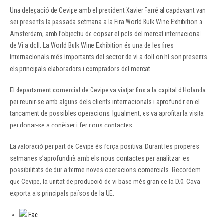
Una delegació de Cevipe amb el president Xavier Farré al capdavant van
ser presents la passada setmana a la Fira World Bulk Wine Exhibition a
Amsterdam, amb l’objectiu de copsar el pols del mercat internacional
de Vi a doll. La World Bulk Wine Exhibition és una de les fires
internacionals més importants del sector de vi a doll on hi son presents
els principals elaboradors i compradors del mercat.
El departament comercial de Cevipe va viatjar fins a la capital d’Holanda
per reunir-se amb alguns dels clients internacionals i aprofundir en el
tancament de possibles operacions. Igualment, es va aprofitar la visita
per donar-se a conèixer i fer nous contactes.
La valoració per part de Cevipe és força positiva. Durant les properes
setmanes s’aprofundirà amb els nous contactes per analitzar les
possibilitats de dur a terme noves operacions comercials. Recordem
que Cevipe, la unitat de producció de vi base més gran de la D.O. Cava
exporta als principals països de la UE.